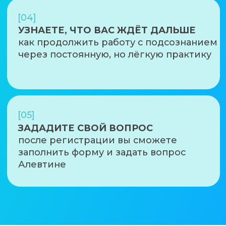
ВСТРЕЧУ
ПРОВЕДЁТ
одна из ключевых фигур
Школы Джона Кехо
АЛЕВТИНА АРЗУМАНЯН
Старший куратор Школы Джона
Кехо, куратор VIP учеников
Сертифицированный лайф-коуч,
помогает людям раскрыть их