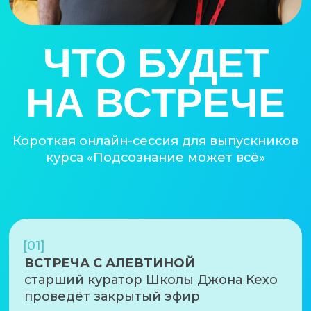
[01]
ВСТРЕЧА С АЛЕВТИНОЙ
старший куратор Школы Джона Кехо
проведёт закрытый эфир
[02]
ВЕРНЁТЕ ФОКУС ВНИМАНИЯ
поймёте, как действовать дальше, не
вернуть, сохранить прогресс и
мотивацию
[03]
ПОЛУЧИТЕ МОЩНУЮ ПОДДЕРЖКУ
вас ждёт невероятная энергетика
Алевтины и других учеников курса