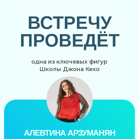
потенциал, обрести уверенность и
реализовать мечты
Прошла обучение и ретрит у
самого Джона Кехо
Писатель, исследователь личности
и мышления
ИДУ НА ВСТРЕЧУ
ПОЛУЧИТЕ